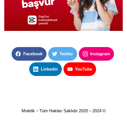
‏‏‏‏‏‏‏‏‏‏‎‏‏‎ ‏‏‎‏‏‎ ‏‏‎‏‏‎ ‏‏‎‏‏‎ ‏‏‎‏‏‎ ‏‏‎‏‏‎ ‏‏‎‏‏‎ ‏‏‎‏‏‎ ‏‏‎‏‏‎
Facebook
Twitter
Instagram
Linkedin
YouTube
‏‏Moletik – Tüm Hakları Saklıdır 2020 – 2024 ©